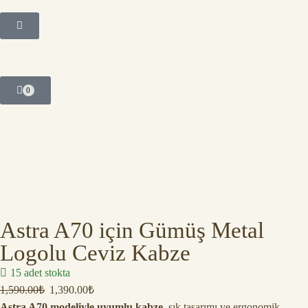
0
Astra A70 için Gümüş Metal
Logolu Ceviz Kabze
15 adet stokta
1,590.00
₺
1,390.00
₺
Astra A70 modeliyle uyumlu kabze
, şık tasarımı ve ergonomik