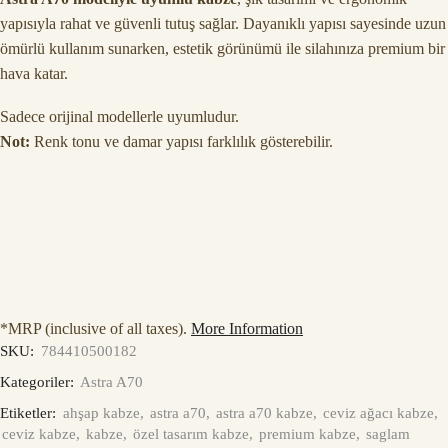
yapısıyla rahat ve güvenli tutuş sağlar. Dayanıklı yapısı sayesinde uzun
ömürlü kullanım sunarken, estetik görünümü ile silahınıza premium bir
hava katar.
Sadece orijinal modellerle uyumludur.
Not:
Renk tonu ve damar yapısı farklılık gösterebilir.
*MRP (inclusive of all taxes).
More Information
SKU:
784410500182
Kategoriler:
Astra A70
Etiketler:
ahşap kabze
,
astra a70
,
astra a70 kabze
,
ceviz ağacı kabze
,
ceviz kabze
,
kabze
,
özel tasarım kabze
,
premium kabze
,
saglam