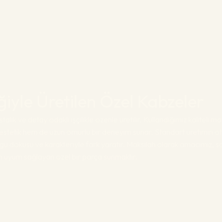
liğiyle Üretilen Özel Kabzeler
talık ve detay odaklı işçilikle özenle üretilir. Kullandığımız kaliteli 
stetik hem de uzun ömürlü bir deneyim sunar. Standart üretimin öt
gü dokusu ve karakteriyle fark yaratır. Maksilah olarak amacımız, 
am uyum sağlayan özel bir parça sunmaktır.