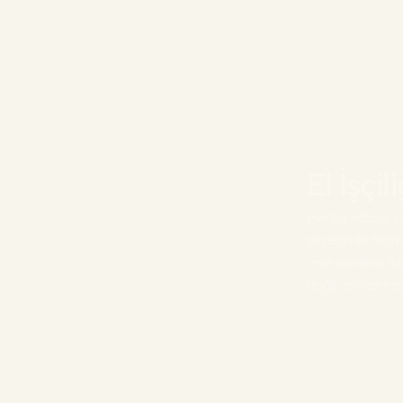
El İşçi
Her bir kabze, us
sayesinde hem e
ürün kendine öz
değil, elinize t