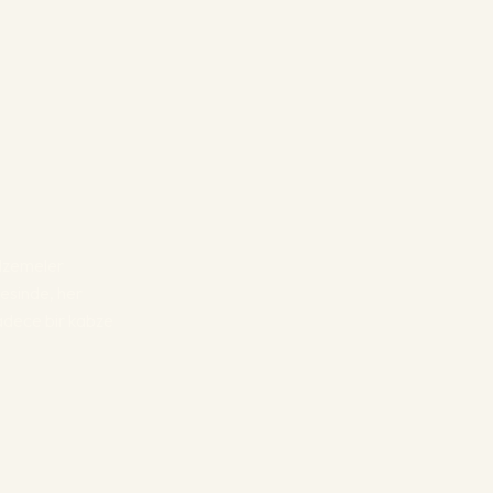
malzemeler
esinde, her
sadece bir kabze