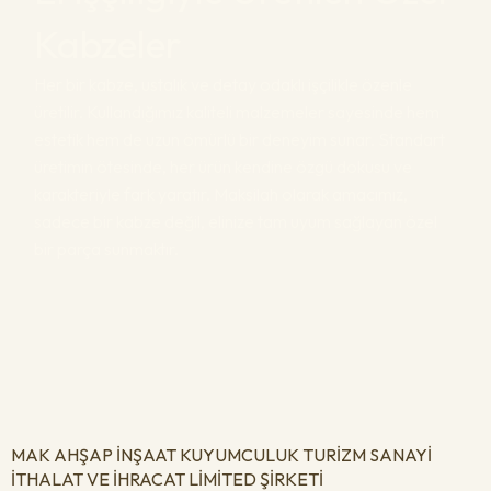
Kabzeler
Her bir kabze, ustalık ve detay odaklı işçilikle özenle
üretilir. Kullandığımız kaliteli malzemeler sayesinde hem
estetik hem de uzun ömürlü bir deneyim sunar. Standart
üretimin ötesinde, her ürün kendine özgü dokusu ve
karakteriyle fark yaratır. Maksilah olarak amacımız,
sadece bir kabze değil, elinize tam uyum sağlayan özel
bir parça sunmaktır.
MAK AHŞAP İNŞAAT KUYUMCULUK TURİZM SANAYİ
İTHALAT VE İHRACAT LİMİTED ŞİRKETİ