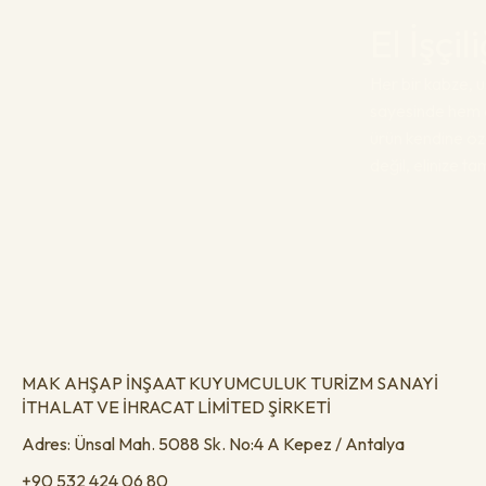
El İşçi
Her bir kabze, us
sayesinde hem e
ürün kendine öz
değil, elinize t
MAK AHŞAP İNŞAAT KUYUMCULUK TURİZM SANAYİ
İTHALAT VE İHRACAT LİMİTED ŞİRKETİ
Adres: Ünsal Mah. 5088 Sk. No:4 A Kepez / Antalya
+90 532 424 06 80