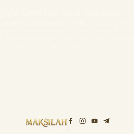
liğiyle Üretilen Özel Kabzeler
talık ve detay odaklı işçilikle özenle üretilir. Kullandığımız kaliteli 
stetik hem de uzun ömürlü bir deneyim sunar. Standart üretimin öt
gü dokusu ve karakteriyle fark yaratır. Maksilah olarak amacımız, 
am uyum sağlayan özel bir parça sunmaktır.