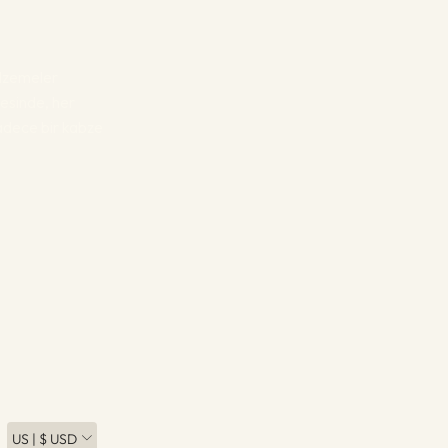
malzemeler
esinde, her
sadece bir kabze
US | $ USD