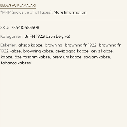
BEDEN AÇIKLAMALARI
*MRP (inclusive of all taxes).
More Information
SKU:
784410483508
Kategoriler:
Br FN 1922(Uzun Belçika)
Etiketler:
ahşap kabze
,
browning
,
browning fn 1922
,
browning fn
1922 kabze
,
browning kabze
,
ceviz ağacı kabze
,
ceviz kabze
,
kabze
,
özel tasarım kabze
,
premium kabze
,
saglam kabze
,
tabanca kabzesi