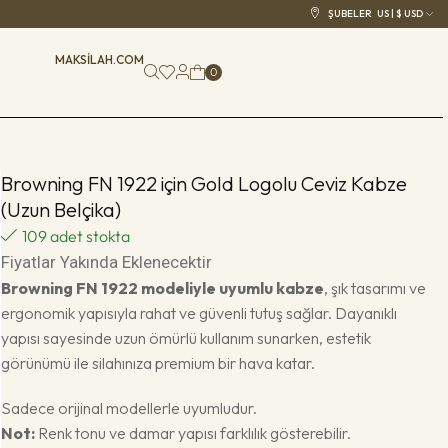
ŞUBELER
US | $ USD
MAKSILAH.COM
0
Browning FN 1922 için Gold Logolu Ceviz Kabze
(Uzun Belçika)
109 adet stokta
Fiyatlar Yakında Eklenecektir
Browning FN 1922 modeliyle uyumlu kabze
, şık tasarımı ve
ergonomik yapısıyla rahat ve güvenli tutuş sağlar. Dayanıklı
yapısı sayesinde uzun ömürlü kullanım sunarken, estetik
görünümü ile silahınıza premium bir hava katar.
Sadece orijinal modellerle uyumludur.
Not:
Renk tonu ve damar yapısı farklılık gösterebilir.