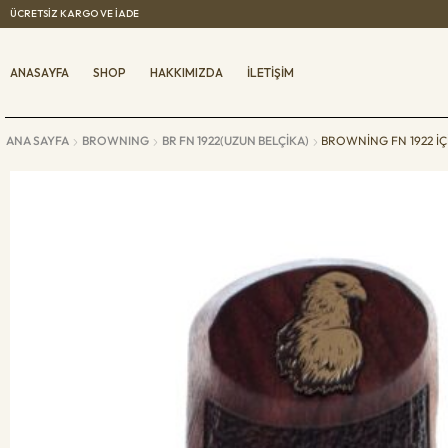
ÜCRETSIZ KARGO VE IADE
ANASAYFA
SHOP
HAKKIMIZDA
İLETIŞIM
ANA SAYFA
BROWNING
BR FN 1922(UZUN BELÇIKA)
BROWNING FN 1922 IÇ