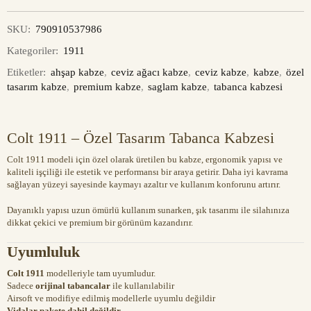
SKU:
790910537986
Kategoriler:
1911
Etiketler:
ahşap kabze
,
ceviz ağacı kabze
,
ceviz kabze
,
kabze
,
özel
tasarım kabze
,
premium kabze
,
saglam kabze
,
tabanca kabzesi
Colt 1911 – Özel Tasarım Tabanca Kabzesi
Colt 1911 modeli için özel olarak üretilen bu kabze, ergonomik yapısı ve
kaliteli işçiliği ile estetik ve performansı bir araya getirir. Daha iyi kavrama
sağlayan yüzeyi sayesinde kaymayı azaltır ve kullanım konforunu artırır.
Dayanıklı yapısı uzun ömürlü kullanım sunarken, şık tasarımı ile silahınıza
dikkat çekici ve premium bir görünüm kazandırır.
Uyumluluk
Colt 1911
modelleriyle tam uyumludur.
Sadece
orijinal tabancalar
ile kullanılabilir
Airsoft ve modifiye edilmiş modellerle uyumlu değildir
Vidalar pakete dahil değildir.