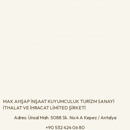
Her bir kabze, ustalık ve detay odaklı işçilikle özenle
üretilir. Kullandığımız kaliteli malzemeler sayesinde hem
estetik hem de uzun ömürlü bir deneyim sunar. Standart
üretimin ötesinde, her ürün kendine özgü dokusu ve
karakteriyle fark yaratır. Maksilah olarak amacımız,
sadece bir kabze değil, elinize tam uyum sağlayan özel
bir parça sunmaktır.
MAK AHŞAP İNŞAAT KUYUMCULUK TURİZM SANAYİ
İTHALAT VE İHRACAT LİMİTED ŞİRKETİ
Adres: Ünsal Mah. 5088 Sk. No:4 A Kepez / Antalya
+90 532 424 06 80