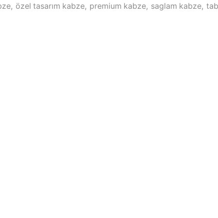
bze
,
özel tasarım kabze
,
premium kabze
,
saglam kabze
,
ta