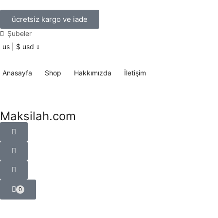
ücretsiz kargo ve iade
Şubeler
us | $ usd
Anasayfa
Shop
Hakkımızda
İletişim
Maksilah.com
0