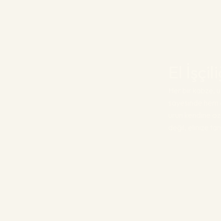
El İşçi
Her bir kabze, us
sayesinde hem e
ürün kendine öz
değil, elinize t