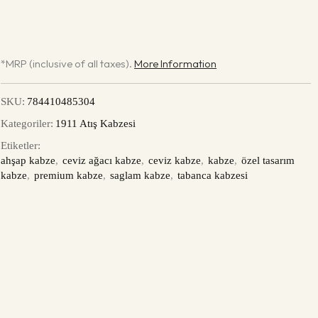
*MRP (inclusive of all taxes).
More Information
SKU:
784410485304
Kategoriler:
1911 Atış Kabzesi
Etiketler:
ahşap kabze
,
ceviz ağacı kabze
,
ceviz kabze
,
kabze
,
özel tasarım
kabze
,
premium kabze
,
saglam kabze
,
tabanca kabzesi