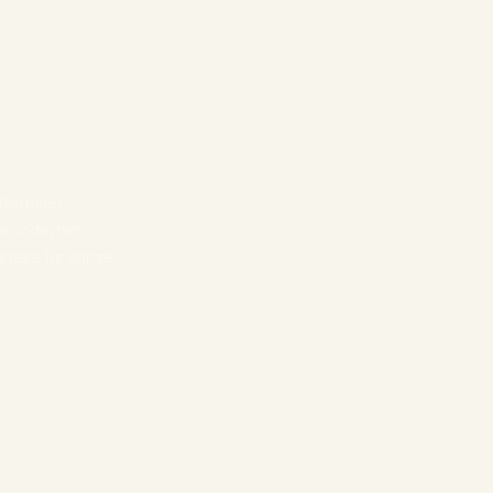
malzemeler
esinde, her
sadece bir kabze