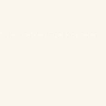
liğiyle Üretilen Özel Kabzeler
talık ve detay odaklı işçilikle özenle üretilir. Kullandığımız kaliteli 
stetik hem de uzun ömürlü bir deneyim sunar. Standart üretimin öt
gü dokusu ve karakteriyle fark yaratır. Maksilah olarak amacımız, 
am uyum sağlayan özel bir parça sunmaktır.