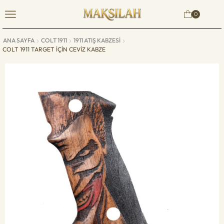
0
ANA SAYFA
COLT 1911
1911 ATIŞ KABZESI
COLT 1911 TARGET IÇIN CEVIZ KABZE