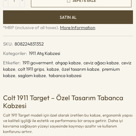
SEPETE EKLE
SATIN AL
*MRP (inclusive of all taxes).
More Information
SKU:
808224831352
Kategoriler:
1911 Atış Kabzesi
Etiketler:
1911 goverment
,
ahşap kabze
,
ceviz ağacı kabze
,
ceviz
kabze
,
colt 1911 grips
,
kabze
,
özel tasarım kabze
,
premium
kabze
,
saglam kabze
,
tabanca kabzesi
Colt 1911 Target – Özel Tasarım Tabanca
Kabzesi
Colt 1911 Target modeli için özel olarak üretilen bu kabze, ergonomik yapısı
ve kaliteli işçiliği ile estetik ve performansı bir araya getirir. Daha iyi
kavrama sağlayan yüzeyi sayesinde kaymayı azaltır ve kullanım
konforunu artırır.