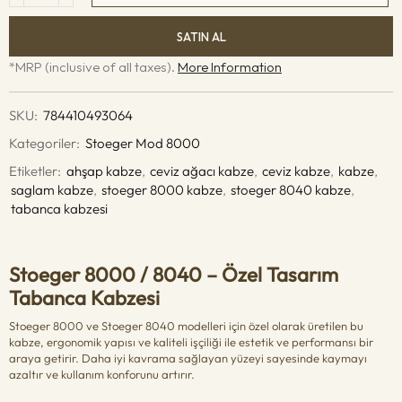
SATIN AL
*MRP (inclusive of all taxes).
More Information
SKU:
784410493064
Kategoriler:
Stoeger Mod 8000
Etiketler:
ahşap kabze
,
ceviz ağacı kabze
,
ceviz kabze
,
kabze
,
saglam kabze
,
stoeger 8000 kabze
,
stoeger 8040 kabze
,
tabanca kabzesi
Stoeger 8000 / 8040 – Özel Tasarım
Tabanca Kabzesi
Stoeger 8000 ve Stoeger 8040 modelleri için özel olarak üretilen bu
kabze, ergonomik yapısı ve kaliteli işçiliği ile estetik ve performansı bir
araya getirir. Daha iyi kavrama sağlayan yüzeyi sayesinde kaymayı
azaltır ve kullanım konforunu artırır.