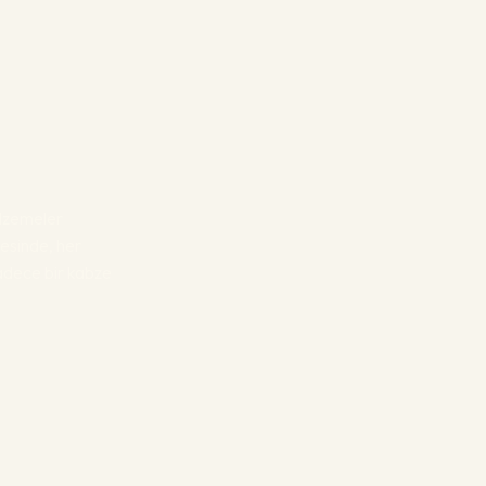
malzemeler
esinde, her
sadece bir kabze