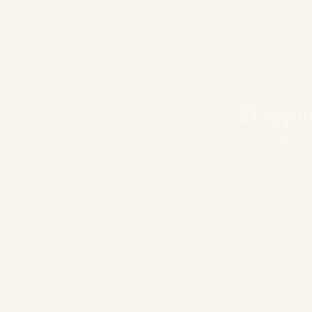
El İşçi
Her bir kabze, us
sayesinde hem e
ürün kendine öz
değil, elinize t