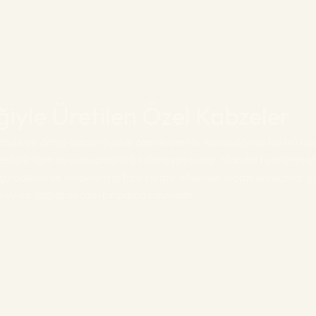
liğiyle Üretilen Özel Kabzeler
talık ve detay odaklı işçilikle özenle üretilir. Kullandığımız kaliteli 
stetik hem de uzun ömürlü bir deneyim sunar. Standart üretimin öt
gü dokusu ve karakteriyle fark yaratır. Maksilah olarak amacımız, 
am uyum sağlayan özel bir parça sunmaktır.