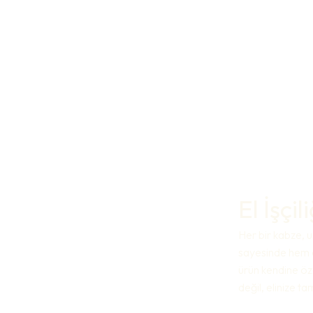
El İşçi
Her bir kabze, us
sayesinde hem e
ürün kendine öz
değil, elinize t