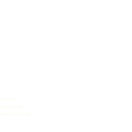
malzemeler
esinde, her
sadece bir kabze