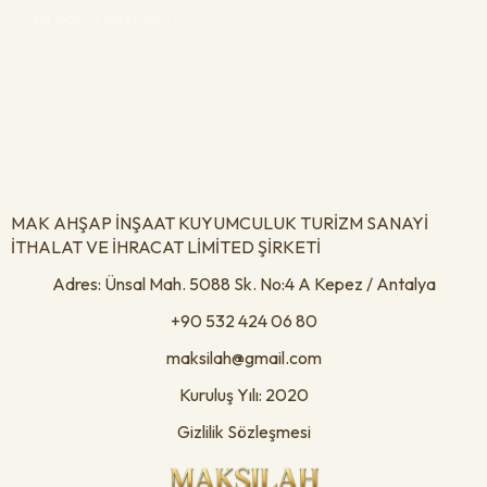
bir parça sunmaktır.
MAK AHŞAP İNŞAAT KUYUMCULUK TURİZM SANAYİ
İTHALAT VE İHRACAT LİMİTED ŞİRKETİ
Adres: Ünsal Mah. 5088 Sk. No:4 A Kepez / Antalya
+90 532 424 06 80
maksilah@gmail.com
Kuruluş Yılı: 2020
Gizlilik Sözleşmesi