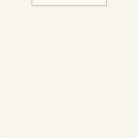
El İşçiliğiyle Üretilen Özel
Kabzeler
Her bir kabze, ustalık ve detay odaklı işçilikle özenle
üretilir. Kullandığımız kaliteli malzemeler sayesinde hem
estetik hem de uzun ömürlü bir deneyim sunar. Standart
üretimin ötesinde, her ürün kendine özgü dokusu ve
karakteriyle fark yaratır. Maksilah olarak amacımız,
sadece bir kabze değil, elinize tam uyum sağlayan özel