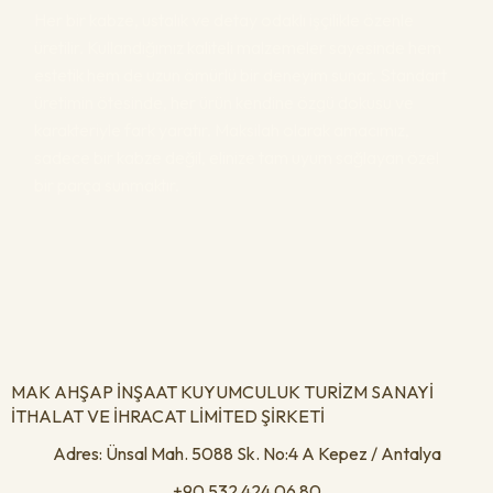
Her bir kabze, ustalık ve detay odaklı işçilikle özenle
üretilir. Kullandığımız kaliteli malzemeler sayesinde hem
estetik hem de uzun ömürlü bir deneyim sunar. Standart
üretimin ötesinde, her ürün kendine özgü dokusu ve
karakteriyle fark yaratır. Maksilah olarak amacımız,
sadece bir kabze değil, elinize tam uyum sağlayan özel
bir parça sunmaktır.
MAK AHŞAP İNŞAAT KUYUMCULUK TURİZM SANAYİ
İTHALAT VE İHRACAT LİMİTED ŞİRKETİ
Adres: Ünsal Mah. 5088 Sk. No:4 A Kepez / Antalya
+90 532 424 06 80