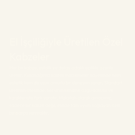
El İşçiliğiyle Üretilen Özel
Kabzeler
Her bir kabze, ustalık ve detay odaklı işçilikle özenle
üretilir. Kullandığımız kaliteli malzemeler sayesinde hem
estetik hem de uzun ömürlü bir deneyim sunar. Standart
üretimin ötesinde, her ürün kendine özgü dokusu ve
karakteriyle fark yaratır. Maksilah olarak amacımız,
sadece bir kabze değil, elinize tam uyum sağlayan özel
bir parça sunmaktır.