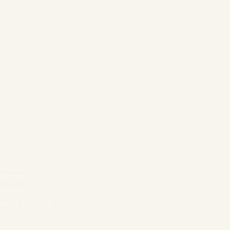
malzemeler
esinde, her
sadece bir kabze