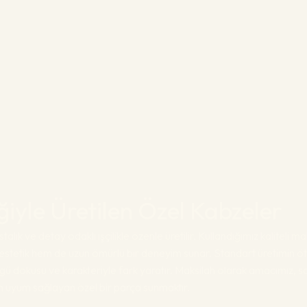
liğiyle Üretilen Özel Kabzeler
talık ve detay odaklı işçilikle özenle üretilir. Kullandığımız kaliteli 
stetik hem de uzun ömürlü bir deneyim sunar. Standart üretimin öt
gü dokusu ve karakteriyle fark yaratır. Maksilah olarak amacımız, 
am uyum sağlayan özel bir parça sunmaktır.