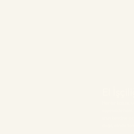
El İşçi
Her bir kabze, us
sayesinde hem e
ürün kendine öz
değil, elinize t