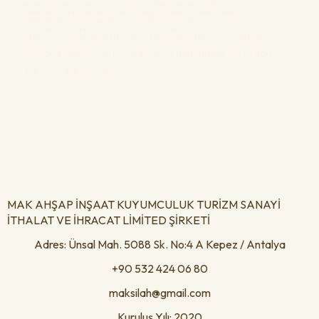
üretimin ötesinde, her ürün kendine özgü dokusu ve
karakteriyle fark yaratır. Maksilah olarak amacımız,
sadece bir kabze değil, elinize tam uyum sağlayan özel
bir parça sunmaktır.
MAK AHŞAP İNŞAAT KUYUMCULUK TURİZM SANAYİ
İTHALAT VE İHRACAT LİMİTED ŞİRKETİ
Adres: Ünsal Mah. 5088 Sk. No:4 A Kepez / Antalya
+90 532 424 06 80
maksilah@gmail.com
Kuruluş Yılı: 2020