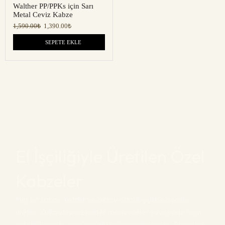
Walther PP/PPKs için Sarı
Metal Ceviz Kabze
1,590.00
₺
1,390.00
₺
SEPETE EKLE
El İşçiliğiyle Üretilen Özel
Kabzeler
Her bir kabze, ustalık ve detay odaklı işçilikle özenle
üretilir. Kullandığımız kaliteli malzemeler sayesinde hem
estetik hem de uzun ömürlü bir deneyim sunar. Standart