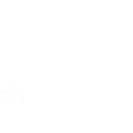
malzemeler
esinde, her
sadece bir kabze