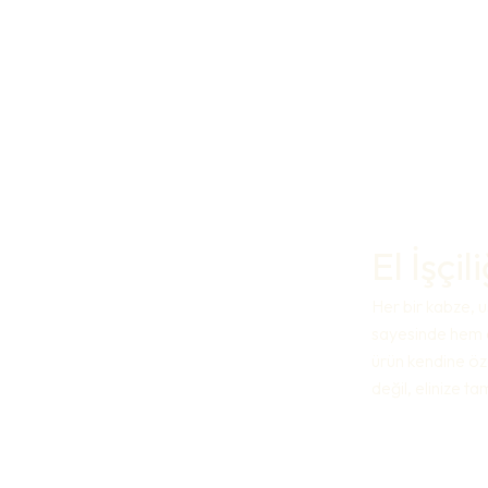
El İşçi
Her bir kabze, us
sayesinde hem e
ürün kendine öz
değil, elinize t