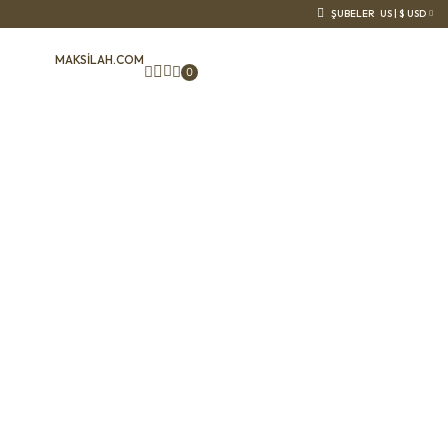
ŞUBELER
US | $ USD
MAKSILAH.COM
0