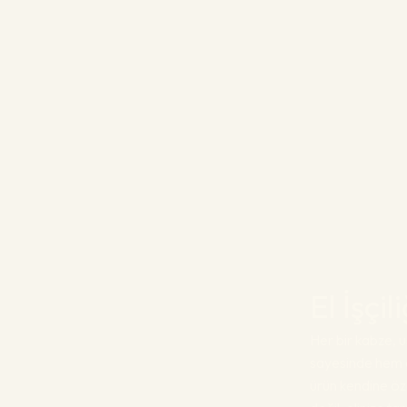
El İşçi
Her bir kabze, us
sayesinde hem e
ürün kendine öz