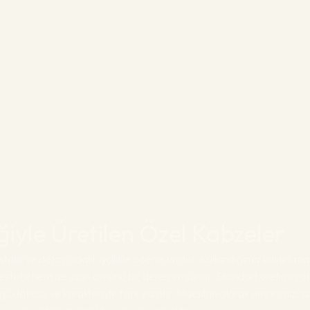
liğiyle Üretilen Özel Kabzeler
talık ve detay odaklı işçilikle özenle üretilir. Kullandığımız kaliteli 
stetik hem de uzun ömürlü bir deneyim sunar. Standart üretimin öt
gü dokusu ve karakteriyle fark yaratır. Maksilah olarak amacımız, 