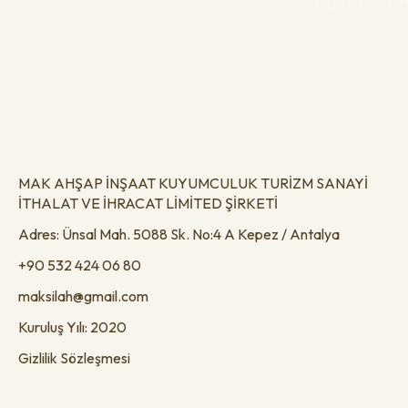
değil, elinize t
MAK AHŞAP İNŞAAT KUYUMCULUK TURİZM SANAYİ
İTHALAT VE İHRACAT LİMİTED ŞİRKETİ
Adres: Ünsal Mah. 5088 Sk. No:4 A Kepez / Antalya
+90 532 424 06 80
maksilah@gmail.com
Kuruluş Yılı: 2020
Gizlilik Sözleşmesi