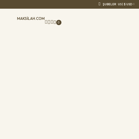
ŞUBELER
US | $ USD
MAKSILAH.COM
0