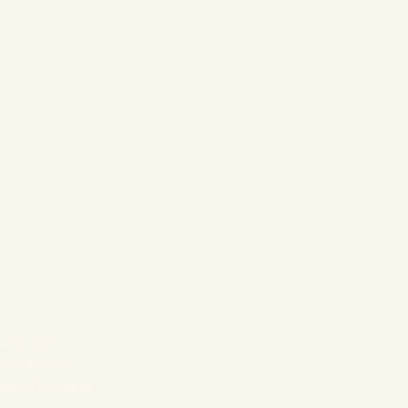
malzemeler
esinde, her
sadece bir kabze