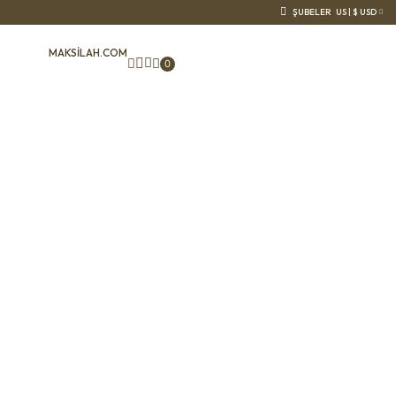
ŞUBELER
US | $ USD
MAKSILAH.COM
0