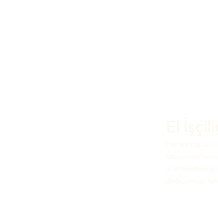
El İşçi
Her bir kabze, us
sayesinde hem e
ürün kendine öz
değil, elinize t