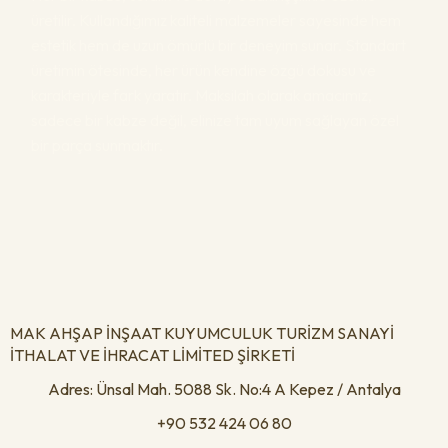
üretilir. Kullandığımız kaliteli malzemeler sayesinde hem
estetik hem de uzun ömürlü bir deneyim sunar. Standart
üretimin ötesinde, her ürün kendine özgü dokusu ve
karakteriyle fark yaratır. Maksilah olarak amacımız,
sadece bir kabze değil, elinize tam uyum sağlayan özel
bir parça sunmaktır.
MAK AHŞAP İNŞAAT KUYUMCULUK TURİZM SANAYİ
İTHALAT VE İHRACAT LİMİTED ŞİRKETİ
Adres: Ünsal Mah. 5088 Sk. No:4 A Kepez / Antalya
+90 532 424 06 80