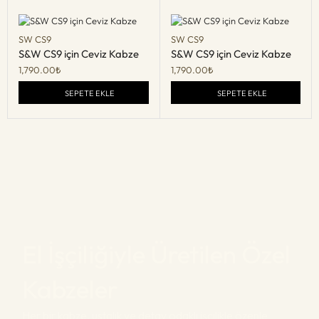
SW CS9
SW CS9
S&W CS9 için Ceviz Kabze
S&W CS9 için Ceviz Kabze
1,790.00
₺
1,790.00
₺
SEPETE EKLE
SEPETE EKLE
El İşçiliğiyle Üretilen Özel
Kabzeler
Her bir kabze, ustalık ve detay odaklı işçilikle özenle