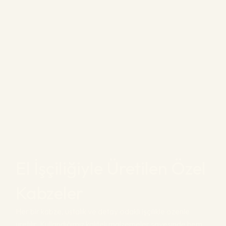
El İşçiliğiyle Üretilen Özel
Kabzeler
Her bir kabze, ustalık ve detay odaklı işçilikle özenle
üretilir. Kullandığımız kaliteli malzemeler sayesinde hem