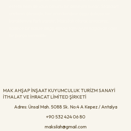
estetik hem de uzun ömürlü bir deneyim sunar. Standart
üretimin ötesinde, her ürün kendine özgü dokusu ve
karakteriyle fark yaratır. Maksilah olarak amacımız,
sadece bir kabze değil, elinize tam uyum sağlayan özel
bir parça sunmaktır.
MAK AHŞAP İNŞAAT KUYUMCULUK TURİZM SANAYİ
İTHALAT VE İHRACAT LİMİTED ŞİRKETİ
Adres: Ünsal Mah. 5088 Sk. No:4 A Kepez / Antalya
+90 532 424 06 80
maksilah@gmail.com