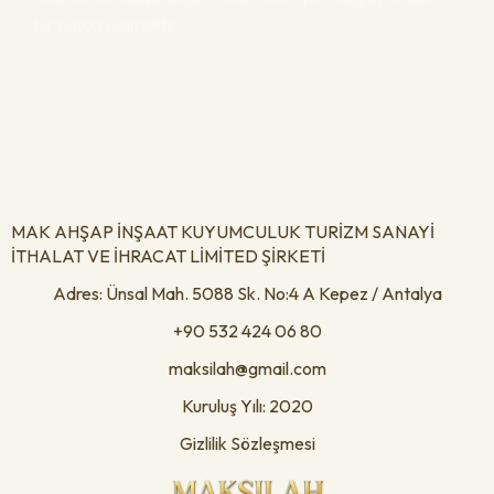
bir parça sunmaktır.
MAK AHŞAP İNŞAAT KUYUMCULUK TURİZM SANAYİ
İTHALAT VE İHRACAT LİMİTED ŞİRKETİ
Adres: Ünsal Mah. 5088 Sk. No:4 A Kepez / Antalya
+90 532 424 06 80
maksilah@gmail.com
Kuruluş Yılı: 2020
Gizlilik Sözleşmesi