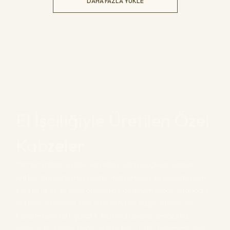
DAHA FAZLA YÜKLE
El İşçiliğiyle Üretilen Özel
Kabzeler
Her bir kabze, ustalık ve detay odaklı işçilikle özenle
üretilir. Kullandığımız kaliteli malzemeler sayesinde hem
estetik hem de uzun ömürlü bir deneyim sunar. Standart
üretimin ötesinde, her ürün kendine özgü dokusu ve
karakteriyle fark yaratır. Maksilah olarak amacımız,
sadece bir kabze değil, elinize tam uyum sağlayan özel